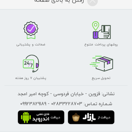
روشهای پرداخت متنوع
ضمانت و پشتیبانی
تحویل سریع
پشتیبان 7 روز هفته
نشانی: قزوین - خیابان فردوسی - کوچه امیر امجد
شـمـاره تمـاس: 02833228703 - 09923829189